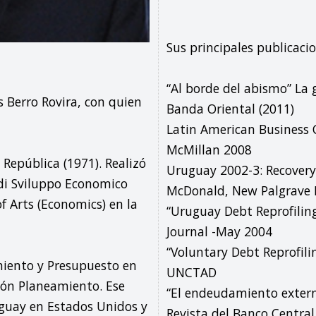
Sus principales publicacio
“Al borde del abismo” La g
Berro Rovira, con quien 
Banda Oriental (2011)

Latin American Business C
McMillan 2008

República (1971). Realizó 
Uruguay 2002-3: Recovery
di Sviluppo Economico 
McDonald, New Palgrave 
f Arts (Economics) en la 
“Uruguay Debt Reprofilin
Journal -May 2004

“Voluntary Debt Reprofili
miento y Presupuesto en 
UNCTAD

ón Planeamiento. Ese 
“El endeudamiento externo
uay en Estados Unidos y 
Revista del Banco Central 