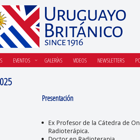
S
EVENTOS
GALERÍAS
VIDEOS
NEWSLETTERS
P
2025
Presentación
Ex Profesor de la Cátedra de On
Radioterápica.
Doctor en Radioterapia. ⁠