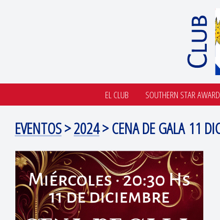
EL CLUB
SOUTHERN STAR AWARD
EVENTOS
>
2024
> CENA DE GALA 11 DI