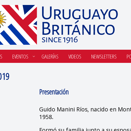
S
EVENTOS
GALERÍAS
VIDEOS
NEWSLETTERS
P
019
Presentación
Guido Manini Ríos, nacido en Mon
1958.
Formó su familia junto a su esposa